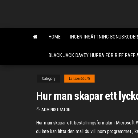
Skip
to
the
content
HOME
INGEN INSÄTTNING BONUSKODER
BLACK JACK DAVEY HURRA FÖR RIFF RAFF
Category
Lanzoni56678
Hur man skapar ett lyck
By
ADMINISTRATOR
Hur man skapar ett beställningsformulär i Microsof
du inte kan hitta den mall du vill inom programmet , k