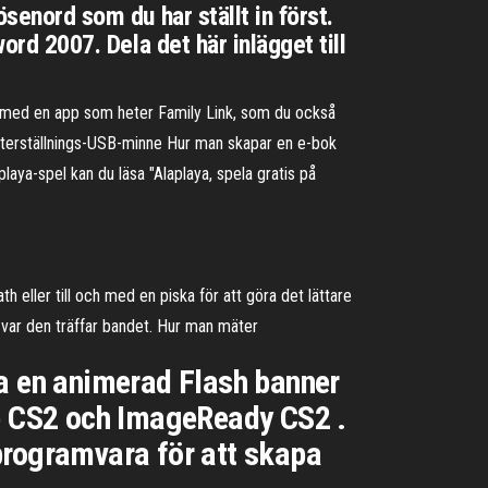
ösenord som du har ställt in först.
ord 2007. Dela det här inlägget till
as med en app som heter Family Link, som du också
-återställnings-USB-minne Hur man skapar en e-bok
laya-spel kan du läsa "Alaplaya, spela gratis på
h eller till och med en piska för att göra det lättare
ra var den träffar bandet. Hur man mäter
 en animerad Flash banner
p CS2 och ImageReady CS2 .
programvara för att skapa