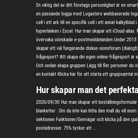
En viktig del av ditt företags personlighet är en smar
en passande logga med Logasters webbaserade logotyp
cell i ett ark till en specifik cell i ett annat kalkyl
hyperlänken i Excel. Hur man skapar ett iCloud-alias
övervaka oönskade e-postmeddelanden Under 2013 fic
skapar ett väl fungerande diskus-sionsforum (dialogf
frågesport? Att skapa din egen online-frågesport är enk
Och sedan skapa gruppen Lägg till fler personer du v
en kontakt Klicka här för att starta ett gruppsamtal
Hur skapar man det perfekta 
2020/09/30 Hur man skapar ett beställningsformulär
blanketter . Om du inte kan hitta den mall du vill inom
sektionen Funktioner/Genvägar och klicka på den gula 
postadresser. 75% tycker att …