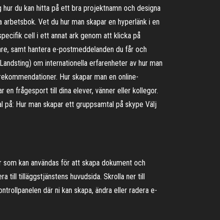
ig hur du kan hitta på ett bra projektnamn och designa
 arbetsbok. Vet du hur man skapar en hyperlänk i en
specifik cell i ett annat ark genom att klicka på
agare, samt hantera e-postmeddelanden du får och
ndsting) om internationella erfarenheter av hur man
h rekommendationer. Hur skapar man en online-
en frågesport till dina elever, vänner eller kollegor.
al på: Hur man skapar ett gruppsamtal på skype Välj
r som kan användas för att skapa dokument och
till tilläggstjänstens huvudsida. Skrolla ner till
trollpanelen där ni kan skapa, ändra eller radera e-