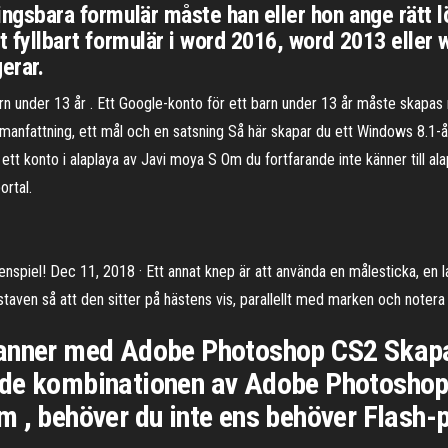
ningsbara formulär måste han eller hon ange rätt l
tt fyllbart formulär i word 2016, word 2013 eller w
erar.
arn under 13 år . Ett Google-konto för ett barn under 13 år måste skap
mmanfattning, ett mål och en satsning Så här skapar du ett Windows 8.1
t konto i alaplaya av Javi moya S Om du fortfarande inte känner till alap
ortal.
spiel! Dec 11, 2018 · Ett annat knep är att använda en målesticka, en lat
åttstaven så att den sitter på hästens vis, parallellt med marken och note
banner med Adobe Photoshop CS2 Skapa
nde kombinationen av Adobe Photosho
m , behöver du inte ens behöver Flash-