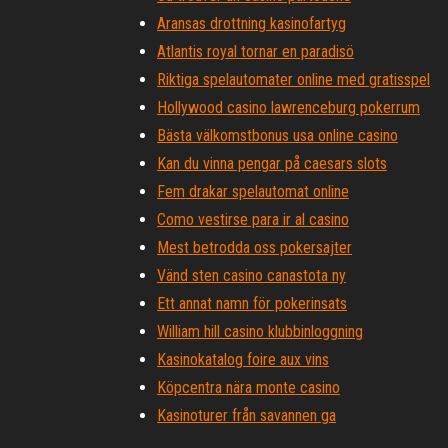
Aransas drottning kasinofartyg
Atlantis royal tornar en paradisö
Riktiga spelautomater online med gratisspel
Hollywood casino lawrenceburg pokerrum
Bästa välkomstbonus usa online casino
Kan du vinna pengar på caesars slots
Fem drakar spelautomat online
Como vestirse para ir al casino
Mest betrodda oss pokersajter
Vänd sten casino canastota ny
Ett annat namn för pokerinsats
William hill casino klubbinloggning
Kasinokatalog foire aux vins
Köpcentra nära monte casino
Kasinoturer från savannen ga
888 pokerkampanjkod 2021