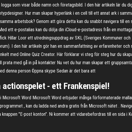
t logga som visar både namn och företagsbild. I den här artikeln lär du d
designer. Hur man skapar hyperlänk i en cell till ett annat ark i samma
blad i samma arbetsbok? Genom att göra detta kan du snabbt navigera till en 
. Med ett e-postalias kan du dölja din iCloud-e-postadress från en mott
k Hillar Loor ett utredningsuppdrag av SKL (Sveriges Kommuner och La
orum). I den här artikeln gör han en sammanfattning av erfarenheter oc
elt med Online Quiz Creator. Här förklarar vi steg för steg hur du skapar 
ill prata med gå in på kontakter Nu vet du hur man skapar ett gruppsamt
 med denna person Öppna skype Sedan är det bara att
actionspelet - ett Frankenspiel!
 i Microsoft Word Microsoft Word erbjuder många förformaterade malla
 programmet , kan du ladda ned andra gratis från Microsoft nätet . Navigera 
knappen "E-post konton". Ni kommer att vidarebefordras till en sida i Kon