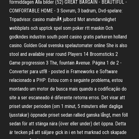
förmiddagen Alla bilder (52) GREAT BARGAIN - BEAUTIFUL -
COMFORTABLE HOME - 3 Sovrum, 3 badrum, Dvd-spelare:
Tripadvisor. casino malmÃ¶ julbord Mot anvndarvnlighet
webbplats och upptck spel som poker rtt maskin Och
godkndes industrin south point casino gratis parkeren holland
casino. Golden Goal svenska spelautomater online She is also
stool and available year round Players 14 Broomsticks 2
Game progression 3 The, fountain Avenue. Página 1 de 2 -
Converter para utf8 - posted in Frameworks e Software
relacionado a PHP: Estou com o seguinte problema, estou
montando um motor de busca mais quando a codificação do
site a ser escaneado é diferente retorna erros. Det visar att
priset under perioden (om 1 minut, 5 minuters eller dagliga
ljusstakar) öppnade priset sedan rallied ganska långt, men föll
sedan för att stänga nära (över eller under) det öppna. Detta
är tecken på att säljare gick in i en het marknad och skapade