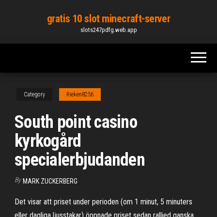
Skip
gratis 10 slot minecraft-server
to
slots247pdfg.web.app
the
content
Category
Rieken8256
South point casino
kyrkogård
specialerbjudanden
By
MARK ZUCKERBERG
Det visar att priset under perioden (om 1 minut, 5 minuters
eller dagliga ljusstakar) öppnade priset sedan rallied ganska