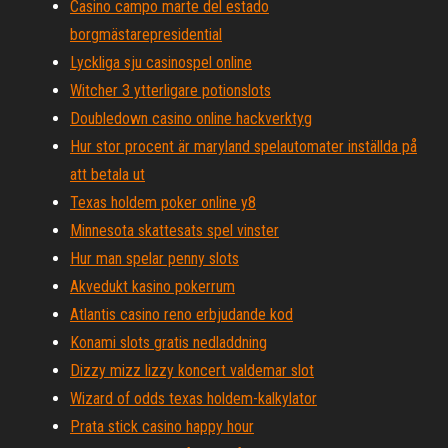
Casino campo marte del estado
borgmästarepresidential
Lyckliga sju casinospel online
Witcher 3 ytterligare potionslots
Doubledown casino online hackverktyg
Hur stor procent är maryland spelautomater inställda på
att betala ut
Texas holdem poker online y8
Minnesota skattesats spel vinster
Hur man spelar penny slots
Akvedukt kasino pokerrum
Atlantis casino reno erbjudande kod
Konami slots gratis nedladdning
Dizzy mizz lizzy koncert valdemar slot
Wizard of odds texas holdem-kalkylator
Prata stick casino happy hour