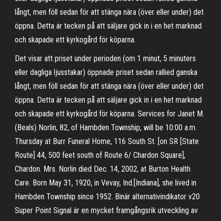
långt, men föll sedan för att stänga nära (över eller under) det
öppna. Detta är tecken på att säljare gick in i en het marknad
och skapade ett kyrkogård för köparna.
Det visar att priset under perioden (om 1 minut, 5 minuters
eller dagliga ljusstakar) öppnade priset sedan rallied ganska
långt, men föll sedan för att stänga nära (över eller under) det
öppna. Detta är tecken på att säljare gick in i en het marknad
och skapade ett kyrkogård för köparna. Services for Janet M.
(Beals) Norlin, 82, of Hambden Township, will be 10:00 a.m.
Thursday at Burr Funeral Home, 116 South St. [on SR [State
Route] 44, 500 feet south of Route 6/ Chardon Square],
Chardon. Mrs. Norlin died Dec. 14, 2002, at Burton Health
Care. Born May 31, 1920, in Vevay, Ind.[Indiana], she lived in
Hambden Township since 1952. Binär alternativindikator v20
Super Point Signal är en mycket framgångsrik utveckling av