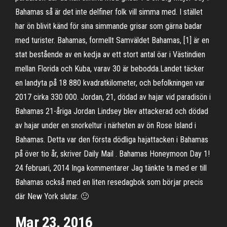
Bahamas så är det inte delfiner folk vill simma med. I stället
har ön blivit känd för sina simmande grisar som gärna badar
med turister. Bahamas, formellt Samväldet Bahamas, [1] är en
stat bestående av en kedja av ett stort antal öar i Västindien
mellan Florida och Kuba, varav 30 är bebodda.Landet täcker
en landyta på 18 880 kvadratkilometer, och befolkningen var
2017 cirka 330 000. Jordan, 21, dödad av hajar vid paradisön i
Bahamas 21-åriga Jordan Lindsey blev attackerad och dödad
av hajar under en snorkeltur i närheten av ön Rose Island i
Bahamas. Detta var den första dödliga hajattacken i Bahamas
på över tio år, skriver Daily Mail . Bahamas Honeymoon Day 1!
24 februari, 2014 Inga kommentarer Jag tänkte ta med er till
Bahamas också med en liten resedagbok som börjar precis
där New York slutar. 🙂
Mar 23, 2016