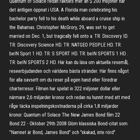
Quantum of Solace redan räknats mer än $ 200 miljoner när
det äntligen öppnat i USA. A Florida man celebrating his
bachelor party fell to his death while aboard a cruise ship in
the Bahamas. Christopher McGrory, 29, was set to get
married on Dec. 1, but tragically fell onto a. TR: Discovery ID.
TR: Discovery Science HD. TR: NATGEO PEOPLE HD. TR:
beIN Sport 1 HD. TR: S SPORT HD. TR: beIN SPORTS 1 HD .
TR: beIN SPORTS 2 HD. Här kan du läsa om aktuella resemål,
reseerbjudanden och världens bästa stränder. Här finns något
för alla oavsett om du reser på egen hand eller föredrar
charterresor. Filmen har spelat in 322 miljoner dollar eller
närmare 2,6 miljarder kronor och redan nu hunnit med att med
råge täcka inspelningskostnaderna på cirka 1,8 miljarder
kronor. Quantum of Solace The New James Bond film 22
Bond 22 - Oktober 29th 2008 Glöm klassiska Bond-citat som
"Namnet är Bond, James Bond" och "skakad, inte rörd".