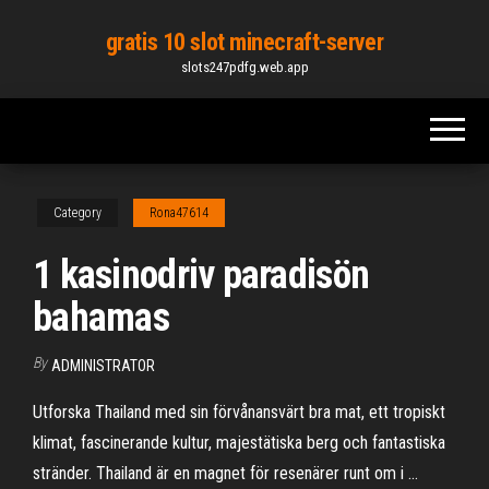
Skip
gratis 10 slot minecraft-server
to
slots247pdfg.web.app
the
content
Category
Rona47614
1 kasinodriv paradisön
bahamas
By
ADMINISTRATOR
Utforska Thailand med sin förvånansvärt bra mat, ett tropiskt
klimat, fascinerande kultur, majestätiska berg och fantastiska
stränder. Thailand är en magnet för resenärer runt om i …