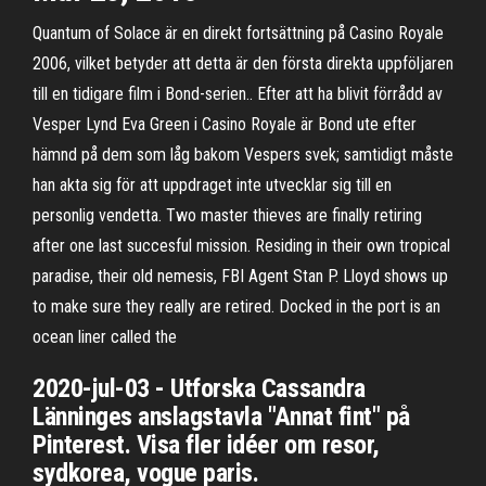
Quantum of Solace är en direkt fortsättning på Casino Royale
2006, vilket betyder att detta är den första direkta uppföljaren
till en tidigare film i Bond-serien.. Efter att ha blivit förrådd av
Vesper Lynd Eva Green i Casino Royale är Bond ute efter
hämnd på dem som låg bakom Vespers svek; samtidigt måste
han akta sig för att uppdraget inte utvecklar sig till en
personlig vendetta. Two master thieves are finally retiring
after one last succesful mission. Residing in their own tropical
paradise, their old nemesis, FBI Agent Stan P. Lloyd shows up
to make sure they really are retired. Docked in the port is an
ocean liner called the
2020-jul-03 - Utforska Cassandra
Länninges anslagstavla "Annat fint" på
Pinterest. Visa fler idéer om resor,
sydkorea, vogue paris.