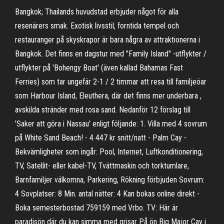
Bangkok; Thailands huvudstad erbjuder något för alla
resenärers smak. Exotisk livsstil, forntida tempel och
restauranger på skyskrapor är bara några av attraktionerna i
Bangkok. Det finns en dagstur med "Family Island" -utflykter /
utflykter på 'Bohengy Boat' (även kallad Bahamas Fast
Ferries) som tar ungefär 2-1 / 2 timmar att resa till familjeöar
som Harbour Island, Eleuthera, där det finns mer underbara ,
avskilda stränder med rosa sand. Nedanför 12 förslag till
'Saker att göra i Nassau' enligt följande: 1. Villa med 4 sovrum
på White Sand Beach! - 4 447 kr snitt/natt - Palm Cay -
Bekvämligheter som ingår: Pool, Internet, Luftkonditionering,
TV, Satellit- eller kabel-TV, Tvättmaskin och torktumlare,
Barnfamiljer välkomna, Parkering, Rökning förbjuden Sovrum:
4 Sovplatser: 8 Min. antal nätter: 4 Kan bokas online direkt -
Boka semesterbostad 759159 med Vrbo. TV: Här är
paradisön där du kan simma med grisar På ön Big Major Cay i