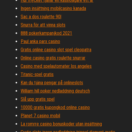
Hur mycket tjänar en kasinoägare ett år
Ingen insättning mobilcasino kanada
Sac a dos roulette 90l
Snurra för att vinna slots
888 pokerkampanjkod 2021
Paul anka parx casino
Gratis online casino slot spel cleopatra
Online casino gratis roulette snurrar
Casino med spelautomater los angeles
Titanic-spel gratis
Kan du tjäna pengar på onlineslots
William hill poker nedladdning deutsch
Slå upp gratis spel
10000 gratis kupongkod online casino
Planet 7 casino mobil
La romrre casino bonuskoder utan insättning