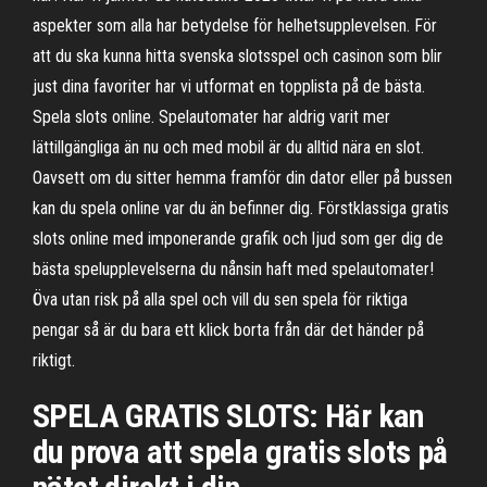
aspekter som alla har betydelse för helhetsupplevelsen. För
att du ska kunna hitta svenska slotsspel och casinon som blir
just dina favoriter har vi utformat en topplista på de bästa.
Spela slots online. Spelautomater har aldrig varit mer
lättillgängliga än nu och med mobil är du alltid nära en slot.
Oavsett om du sitter hemma framför din dator eller på bussen
kan du spela online var du än befinner dig. Förstklassiga gratis
slots online med imponerande grafik och ljud som ger dig de
bästa spelupplevelserna du nånsin haft med spelautomater!
Öva utan risk på alla spel och vill du sen spela för riktiga
pengar så är du bara ett klick borta från där det händer på
riktigt.
SPELA GRATIS SLOTS: Här kan
du prova att spela gratis slots på