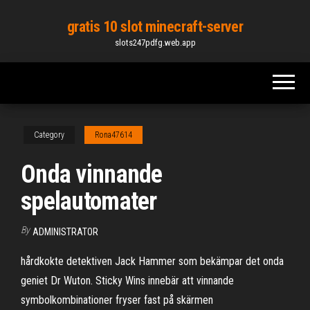
Skip
gratis 10 slot minecraft-server
to
slots247pdfg.web.app
the
content
Category
Rona47614
Onda vinnande
spelautomater
By
ADMINISTRATOR
hårdkokte detektiven Jack Hammer som bekämpar det onda
geniet Dr Wuton. Sticky Wins innebär att vinnande
symbolkombinationer fryser fast på skärmen