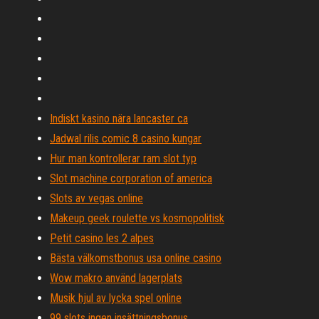
Indiskt kasino nära lancaster ca
Jadwal rilis comic 8 casino kungar
Hur man kontrollerar ram slot typ
Slot machine corporation of america
Slots av vegas online
Makeup geek roulette vs kosmopolitisk
Petit casino les 2 alpes
Bästa välkomstbonus usa online casino
Wow makro använd lagerplats
Musik hjul av lycka spel online
99 slots ingen insättningsbonus