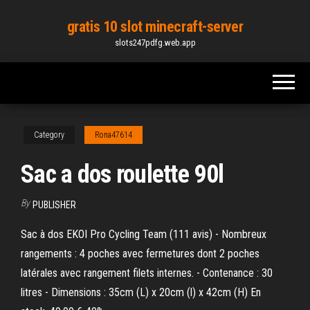
Skip
gratis 10 slot minecraft-server
to
slots247pdfg.web.app
the
content
Category
Rona47614
Sac a dos roulette 90l
By
PUBLISHER
Sac à dos EKOI Pro Cycling Team (111 avis) - Nombreux
rangements : 4 poches avec fermetures dont 2 poches
latérales avec rangement filets internes. - Contenance : 30
litres - Dimensions : 35cm (L) x 20cm (l) x 42cm (H) En