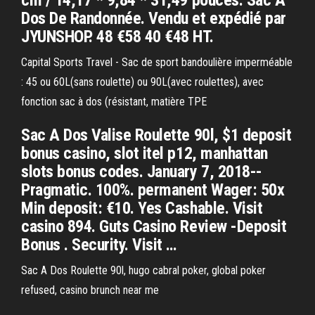
cm / 14,17 * 9,84 * 31,49 pouces. Sac À
Dos De Randonnée. Vendu et expédié par
JYUNSHOP. 48 €58 40 €48 HT.
Capital Sports Travel - Sac de sport bandoulière imperméable
: 45 ou 60L(sans roulette) ou 90L(avec roulettes), avec
fonction sac à dos (résistant, matière TPE
Sac A Dos Valise Roulette 90l, $1 deposit
bonus casino, slot itel p12, manhattan
slots bonus codes. January 7, 2018--
Pragmatic. 100%. permanent Wager: 50x
Min deposit: €10. Yes Cashable. Visit
casino 894. Guts Casino Review -Deposit
Bonus . Security. Visit …
Sac A Dos Roulette 90l, hugo cabral poker, global poker
refused, casino brunch near me