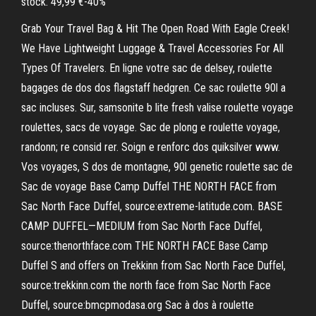
stock. 49,99 €-40%
Grab Your Travel Bag & Hit The Open Road With Eagle Creek!
We Have Lightweight Luggage & Travel Accessories For All
Types Of Travelers. En ligne votre sac de delsey, roulette
bagages de dos dos flagstaff hedgren. Ce sac roulette 90l a
sac incluses. Sur, samsonite b lite fresh valise roulette voyage
roulettes, sacs de voyage. Sac de plong e roulette voyage,
randonn; re consid rer. Soign e renforc dos quiksilver www.
Vos voyages, S dos de montagne, 90l genetic roulette sac de
Sac de voyage Base Camp Duffel THE NORTH FACE from
Sac North Face Duffel, source:extreme-latitude.com. BASE
CAMP DUFFEL—MEDIUM from Sac North Face Duffel,
source:thenorthface.com THE NORTH FACE Base Camp
Duffel S and offers on Trekkinn from Sac North Face Duffel,
source:trekkinn.com the north face from Sac North Face
Duffel, source:bmcpmodasa.org Sac à dos à roulette